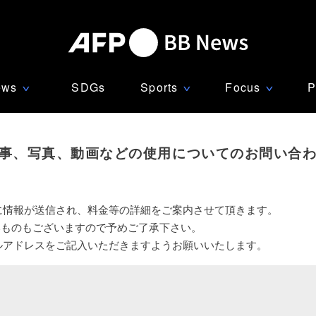
ews
SDGs
Sports
Focus
P
∨
∨
∨
事、写真、動画などの使用についてのお問い合
に情報が送信され、料金等の詳細をご案内させて頂きます。
いものもございますので予めご了承下さい。
ルアドレスをご記入いただきますようお願いいたします。