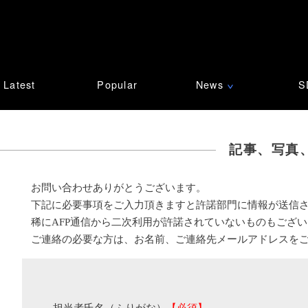
Latest
Popular
News
S
∨
記事、写真
お問い合わせありがとうございます。
下記に必要事項をご入力頂きますと許諾部門に情報が送信
稀にAFP通信から二次利用が許諾されていないものもござ
ご連絡の必要な方は、お名前、ご連絡先メールアドレスを