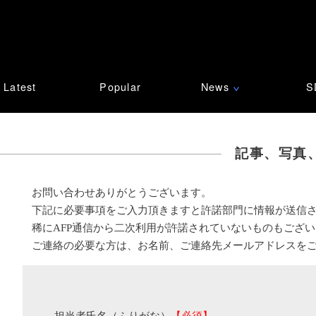
Latest
Popular
News
S
∨
記事、写真
お問い合わせありがとうございます。
下記に必要事項をご入力頂きますと許諾部門に情報が送信
稀にAFP通信から二次利用が許諾されていないものもござ
ご連絡の必要な方は、お名前、ご連絡先メールアドレスを