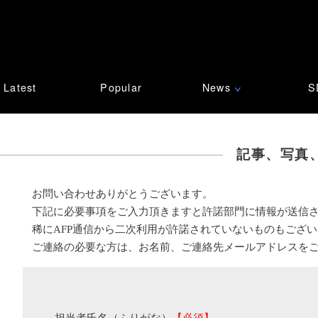
Latest
Popular
News
S
∨
記事、写真
お問い合わせありがとうございます。
下記に必要事項をご入力頂きますと許諾部門に情報が送信
稀にAFP通信から二次利用が許諾されていないものもござ
ご連絡の必要な方は、お名前、ご連絡先メールアドレスを