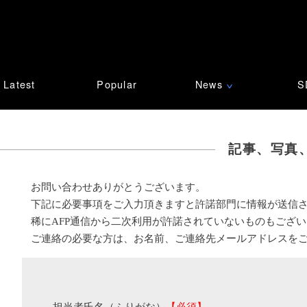
Latest
Popular
News
S
∨
記事、写真
お問い合わせありがとうございます。
下記に必要事項をご入力頂きますと許諾部門に情報が送信
稀にAFP通信から二次利用が許諾されていないものもござ
ご連絡の必要な方は、お名前、ご連絡先メールアドレスを