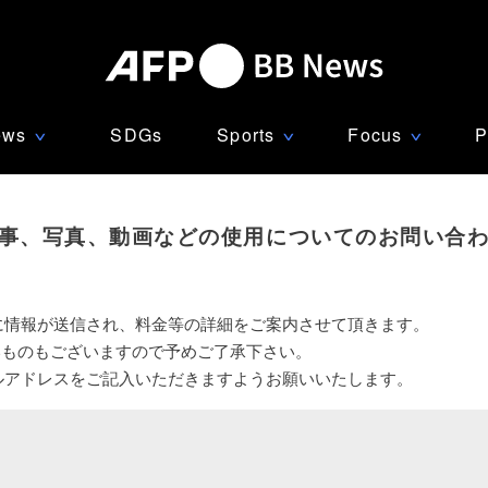
ews
SDGs
Sports
Focus
P
∨
∨
∨
事、写真、動画などの使用についてのお問い合
に情報が送信され、料金等の詳細をご案内させて頂きます。
いものもございますので予めご了承下さい。
ルアドレスをご記入いただきますようお願いいたします。