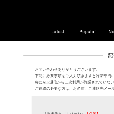
Latest
Popular
N
記
お問い合わせありがとうございます。
下記に必要事項をご入力頂きますと許諾部門
稀にAFP通信から二次利用が許諾されていな
ご連絡の必要な方は、お名前、ご連絡先メー