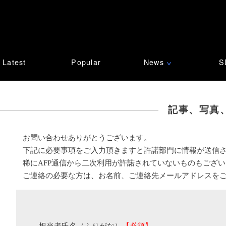
Latest
Popular
News
S
∨
記事、写真
お問い合わせありがとうございます。
下記に必要事項をご入力頂きますと許諾部門に情報が送信
稀にAFP通信から二次利用が許諾されていないものもござ
ご連絡の必要な方は、お名前、ご連絡先メールアドレスを