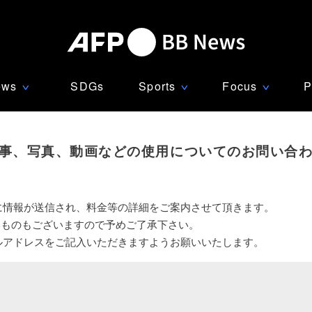
ews
SDGs
Sports
Focus
P
∨
∨
∨
事、写真、動画などの使用についてのお問い合
に情報が送信され、料金等の詳細をご案内させて頂きます。
いものもございますので予めご了承下さい。
ルアドレスをご記入いただきますようお願いいたします。