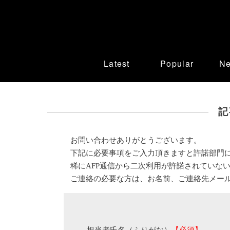
Latest
Popular
N
記
お問い合わせありがとうございます。
下記に必要事項をご入力頂きますと許諾部門
稀にAFP通信から二次利用が許諾されていな
ご連絡の必要な方は、お名前、ご連絡先メー