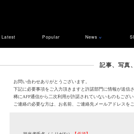
Latest
Popular
News
S
∨
記事、写真
お問い合わせありがとうございます。
下記に必要事項をご入力頂きますと許諾部門に情報が送信
稀にAFP通信から二次利用が許諾されていないものもござ
ご連絡の必要な方は、お名前、ご連絡先メールアドレスを