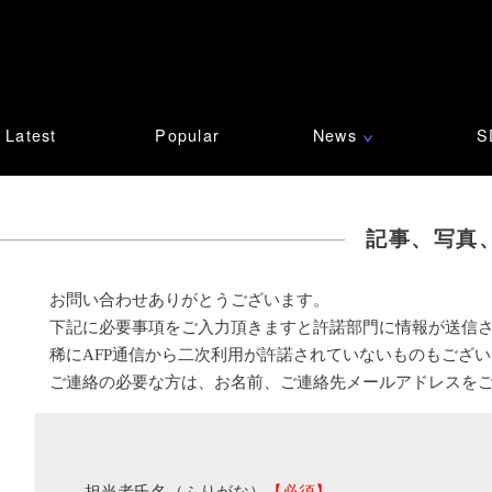
Latest
Popular
News
S
∨
記事、写真
お問い合わせありがとうございます。
下記に必要事項をご入力頂きますと許諾部門に情報が送信
稀にAFP通信から二次利用が許諾されていないものもござ
ご連絡の必要な方は、お名前、ご連絡先メールアドレスを