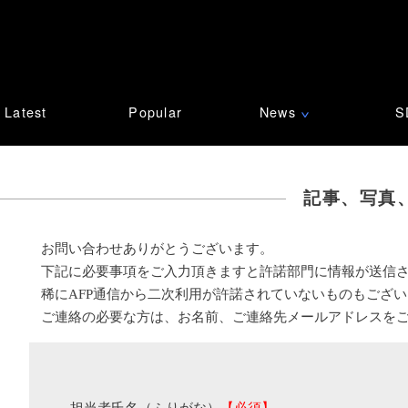
Latest
Popular
News
S
∨
記事、写真
お問い合わせありがとうございます。
下記に必要事項をご入力頂きますと許諾部門に情報が送信
稀にAFP通信から二次利用が許諾されていないものもござ
ご連絡の必要な方は、お名前、ご連絡先メールアドレスを