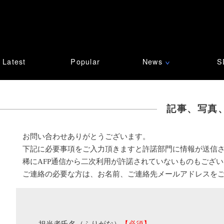
Latest
Popular
News
S
∨
記事、写真
お問い合わせありがとうございます。
下記に必要事項をご入力頂きますと許諾部門に情報が送信
稀にAFP通信から二次利用が許諾されていないものもござ
ご連絡の必要な方は、お名前、ご連絡先メールアドレスを