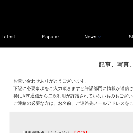
Latest
Popular
News
S
∨
記事、写真
お問い合わせありがとうございます。
下記に必要事項をご入力頂きますと許諾部門に情報が送信
稀にAFP通信から二次利用が許諾されていないものもござ
ご連絡の必要な方は、お名前、ご連絡先メールアドレスを