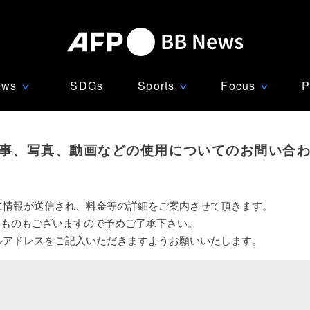
ews
SDGs
Sports
Focus
P
∨
∨
∨
事、写真、動画などの使用についてのお問い合
に情報が送信され、料金等の詳細をご案内させて頂きます。
いものもございますので予めご了承下さい。
ルアドレスをご記入いただきますようお願いいたします。