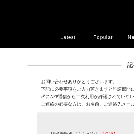
Latest
Popular
N
記
お問い合わせありがとうございます。
下記に必要事項をご入力頂きますと許諾部門
稀にAFP通信から二次利用が許諾されていな
ご連絡の必要な方は、お名前、ご連絡先メー