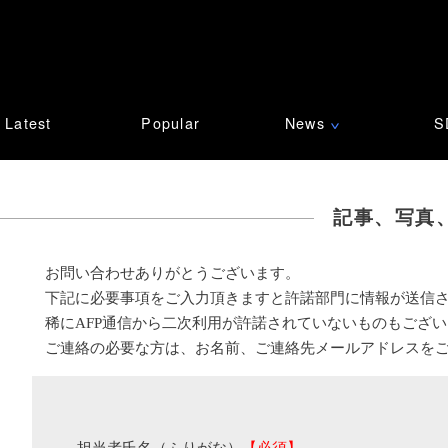
Latest
Popular
News
S
∨
記事、写真
お問い合わせありがとうございます。
下記に必要事項をご入力頂きますと許諾部門に情報が送信
稀にAFP通信から二次利用が許諾されていないものもござ
ご連絡の必要な方は、お名前、ご連絡先メールアドレスを