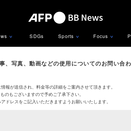
ews
SDGs
Sports
Focus
P
∨
∨
∨
事、写真、動画などの使用についてのお問い合
に情報が送信され、料金等の詳細をご案内させて頂きます。
いものもございますので予めご了承下さい。
ルアドレスをご記入いただきますようお願いいたします。