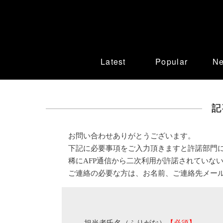
Latest
Popular
N
記
お問い合わせありがとうございます。
下記に必要事項をご入力頂きますと許諾部門
稀にAFP通信から二次利用が許諾されていな
ご連絡の必要な方は、お名前、ご連絡先メー