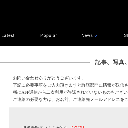
Latest
Popular
News
S
∨
記事、写真
お問い合わせありがとうございます。
下記に必要事項をご入力頂きますと許諾部門に情報が送信
稀にAFP通信から二次利用が許諾されていないものもござ
ご連絡の必要な方は、お名前、ご連絡先メールアドレスを