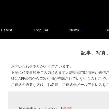
Latest
Popular
News
S
∨
記事、写真
お問い合わせありがとうございます。
下記に必要事項をご入力頂きますと許諾部門に情報が送信
稀にAFP通信から二次利用が許諾されていないものもござ
ご連絡の必要な方は、お名前、ご連絡先メールアドレスを