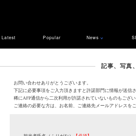
Latest
Popular
News
S
∨
記事、写真
お問い合わせありがとうございます。
下記に必要事項をご入力頂きますと許諾部門に情報が送信
稀にAFP通信から二次利用が許諾されていないものもござ
ご連絡の必要な方は、お名前、ご連絡先メールアドレスを