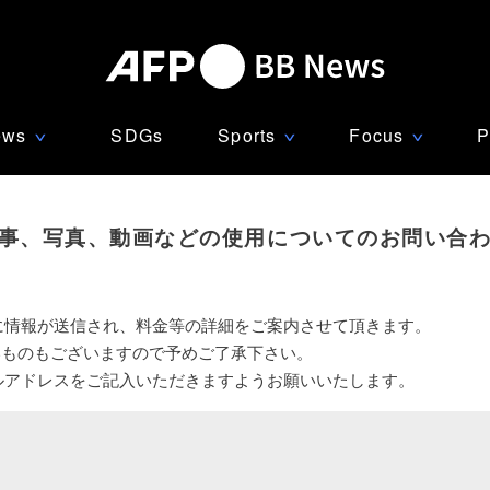
ews
SDGs
Sports
Focus
P
∨
∨
∨
事、写真、動画などの使用についてのお問い合
に情報が送信され、料金等の詳細をご案内させて頂きます。
いものもございますので予めご了承下さい。
ルアドレスをご記入いただきますようお願いいたします。