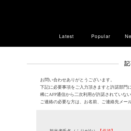
Latest
Popular
N
記
お問い合わせありがとうございます。
下記に必要事項をご入力頂きますと許諾部門
稀にAFP通信から二次利用が許諾されていな
ご連絡の必要な方は、お名前、ご連絡先メー