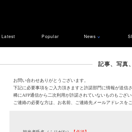
Latest
Popular
News
S
∨
記事、写真
お問い合わせありがとうございます。
下記に必要事項をご入力頂きますと許諾部門に情報が送信
稀にAFP通信から二次利用が許諾されていないものもござ
ご連絡の必要な方は、お名前、ご連絡先メールアドレスを