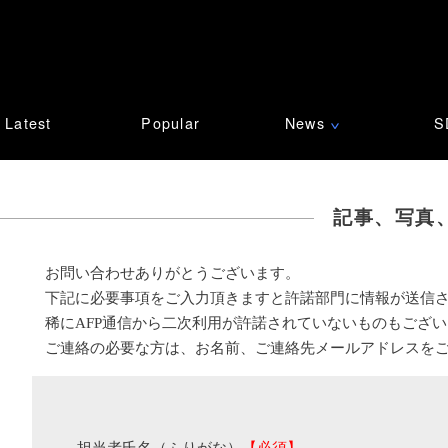
Latest
Popular
News
S
∨
記事、写真
お問い合わせありがとうございます。
下記に必要事項をご入力頂きますと許諾部門に情報が送信
稀にAFP通信から二次利用が許諾されていないものもござ
ご連絡の必要な方は、お名前、ご連絡先メールアドレスを