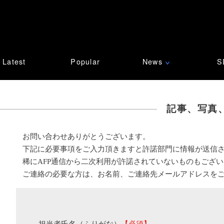
Latest
Popular
News
S
∨
記事、写真
お問い合わせありがとうございます。
下記に必要事項をご入力頂きますと許諾部門に情報が送信
稀にAFP通信から二次利用が許諾されていないものもござ
ご連絡の必要な方は、お名前、ご連絡先メールアドレスを