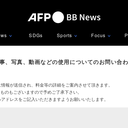
ews
SDGs
Sports
Focus
P
∨
∨
∨
事、写真、動画などの使用についてのお問い合
に情報が送信され、料金等の詳細をご案内させて頂きます。
いものもございますので予めご了承下さい。
ルアドレスをご記入いただきますようお願いいたします。