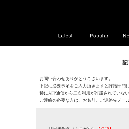
Latest
Popular
N
記
お問い合わせありがとうございます。
下記に必要事項をご入力頂きますと許諾部門
稀にAFP通信から二次利用が許諾されていな
ご連絡の必要な方は、お名前、ご連絡先メー