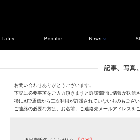
Latest
Popular
News
S
∨
記事、写真
お問い合わせありがとうございます。
下記に必要事項をご入力頂きますと許諾部門に情報が送信
稀にAFP通信から二次利用が許諾されていないものもござ
ご連絡の必要な方は、お名前、ご連絡先メールアドレスを