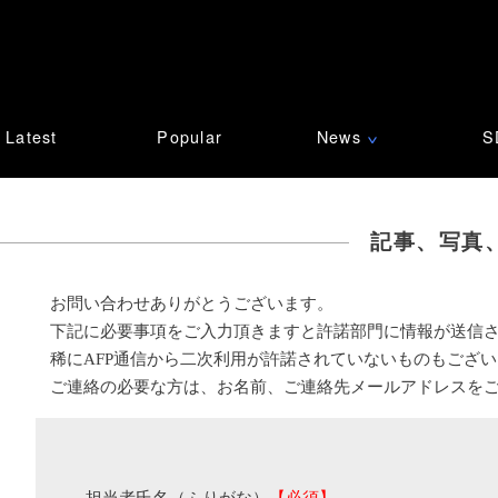
Latest
Popular
News
S
∨
記事、写真
お問い合わせありがとうございます。
下記に必要事項をご入力頂きますと許諾部門に情報が送信
稀にAFP通信から二次利用が許諾されていないものもござ
ご連絡の必要な方は、お名前、ご連絡先メールアドレスを