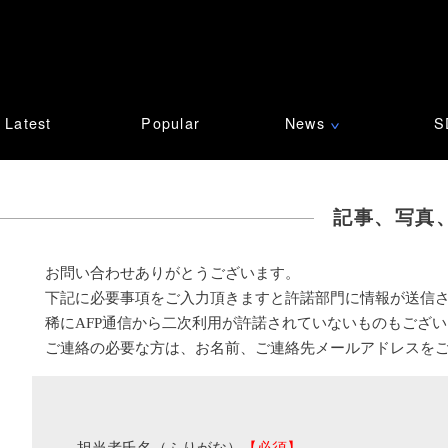
Latest
Popular
News
S
∨
記事、写真
お問い合わせありがとうございます。
下記に必要事項をご入力頂きますと許諾部門に情報が送信
稀にAFP通信から二次利用が許諾されていないものもござ
ご連絡の必要な方は、お名前、ご連絡先メールアドレスを