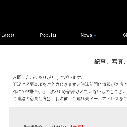
Latest
Popular
News
S
∨
記事、写真
お問い合わせありがとうございます。
下記に必要事項をご入力頂きますと許諾部門に情報が送信
稀にAFP通信から二次利用が許諾されていないものもござ
ご連絡の必要な方は、お名前、ご連絡先メールアドレスを