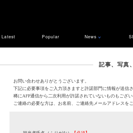
Latest
Popular
News
S
∨
記事、写真
お問い合わせありがとうございます。
下記に必要事項をご入力頂きますと許諾部門に情報が送信
稀にAFP通信から二次利用が許諾されていないものもござ
ご連絡の必要な方は、お名前、ご連絡先メールアドレスを