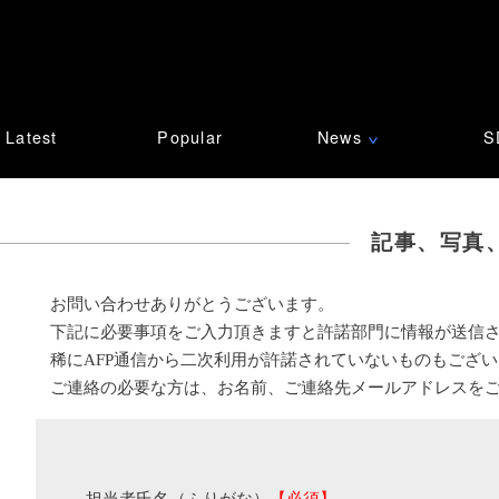
Latest
Popular
News
S
∨
記事、写真
お問い合わせありがとうございます。
下記に必要事項をご入力頂きますと許諾部門に情報が送信
稀にAFP通信から二次利用が許諾されていないものもござ
ご連絡の必要な方は、お名前、ご連絡先メールアドレスを