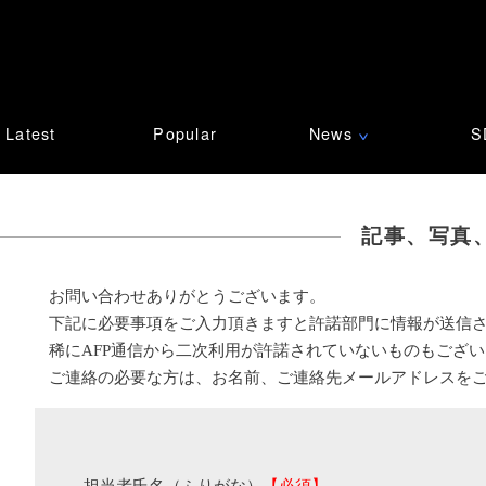
Latest
Popular
News
S
∨
記事、写真
お問い合わせありがとうございます。
下記に必要事項をご入力頂きますと許諾部門に情報が送信
稀にAFP通信から二次利用が許諾されていないものもござ
ご連絡の必要な方は、お名前、ご連絡先メールアドレスを