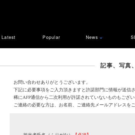
Latest
Popular
News
S
∨
記事、写真
お問い合わせありがとうございます。
下記に必要事項をご入力頂きますと許諾部門に情報が送信
稀にAFP通信から二次利用が許諾されていないものもござ
ご連絡の必要な方は、お名前、ご連絡先メールアドレスを