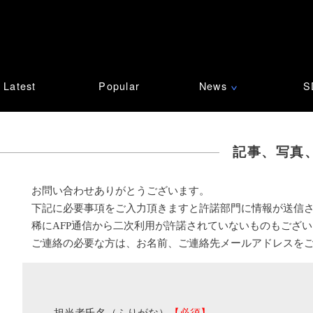
Latest
Popular
News
S
∨
記事、写真
お問い合わせありがとうございます。
下記に必要事項をご入力頂きますと許諾部門に情報が送信
稀にAFP通信から二次利用が許諾されていないものもござ
ご連絡の必要な方は、お名前、ご連絡先メールアドレスを