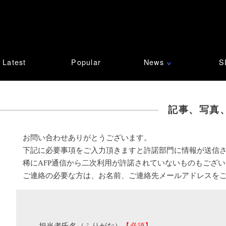
Latest
Popular
News
S
∨
記事、写真
お問い合わせありがとうございます。
下記に必要事項をご入力頂きますと許諾部門に情報が送信
稀にAFP通信から二次利用が許諾されていないものもござ
ご連絡の必要な方は、お名前、ご連絡先メールアドレスを