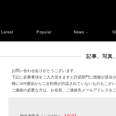
Latest
Popular
News
S
∨
記事、写真
お問い合わせありがとうございます。
下記に必要事項をご入力頂きますと許諾部門に情報が送信
稀にAFP通信から二次利用が許諾されていないものもござ
ご連絡の必要な方は、お名前、ご連絡先メールアドレスを