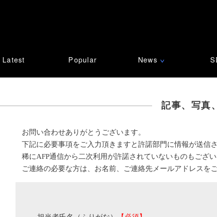
Latest
Popular
News
S
∨
記事、写真
お問い合わせありがとうございます。
下記に必要事項をご入力頂きますと許諾部門に情報が送信
稀にAFP通信から二次利用が許諾されていないものもござ
ご連絡の必要な方は、お名前、ご連絡先メールアドレスを