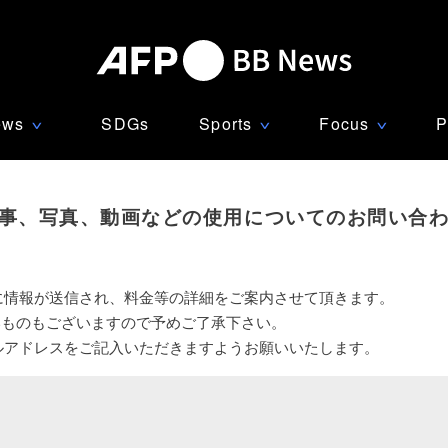
ews
SDGs
Sports
Focus
P
∨
∨
∨
事、写真、動画などの使用についてのお問い合
に情報が送信され、料金等の詳細をご案内させて頂きます。
いものもございますので予めご了承下さい。
ルアドレスをご記入いただきますようお願いいたします。