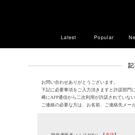
Latest
Popular
N
記
お問い合わせありがとうございます。
下記に必要事項をご入力頂きますと許諾部門
稀にAFP通信から二次利用が許諾されていな
ご連絡の必要な方は、お名前、ご連絡先メー