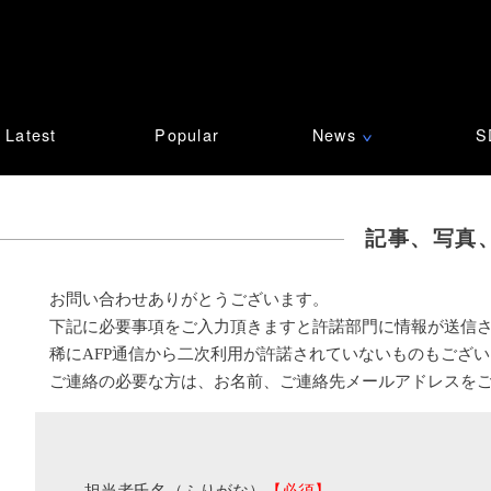
Latest
Popular
News
S
∨
記事、写真
お問い合わせありがとうございます。
下記に必要事項をご入力頂きますと許諾部門に情報が送信
稀にAFP通信から二次利用が許諾されていないものもござ
ご連絡の必要な方は、お名前、ご連絡先メールアドレスを