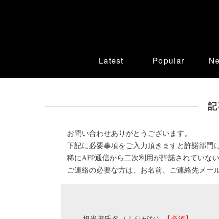
Latest
Popular
N
記
お問い合わせありがとうございます。
下記に必要事項をご入力頂きますと許諾部門
稀にAFP通信から二次利用が許諾されていな
ご連絡の必要な方は、お名前、ご連絡先メー