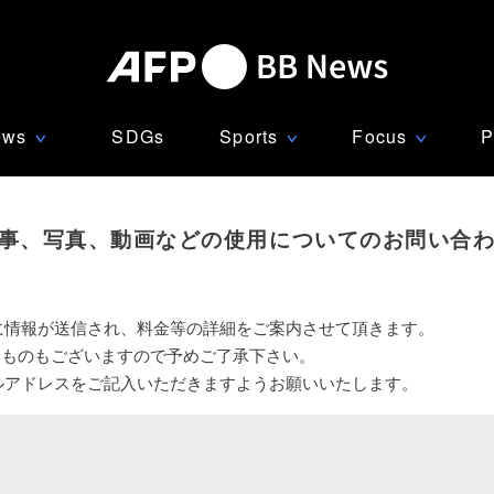
ews
SDGs
Sports
Focus
P
∨
∨
∨
事、写真、動画などの使用についてのお問い合
に情報が送信され、料金等の詳細をご案内させて頂きます。
いものもございますので予めご了承下さい。
ルアドレスをご記入いただきますようお願いいたします。