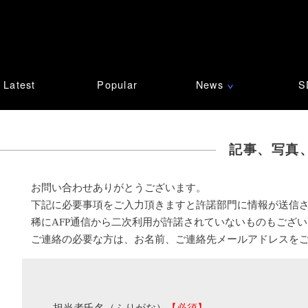
Latest
Popular
News
S
∨
記事、写真
お問い合わせありがとうございます。
下記に必要事項をご入力頂きますと許諾部門に情報が送信
稀にAFP通信から二次利用が許諾されていないものもござ
ご連絡の必要な方は、お名前、ご連絡先メールアドレスを