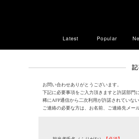
Latest
Popular
N
記
お問い合わせありがとうございます。
下記に必要事項をご入力頂きますと許諾部門
稀にAFP通信から二次利用が許諾されていな
ご連絡の必要な方は、お名前、ご連絡先メー