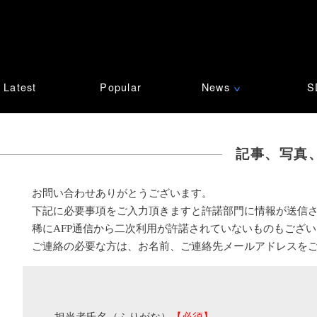
Latest
Popular
News
S
∨
記事、写真
お問い合わせありがとうございます。
下記に必要事項をご入力頂きますと許諾部門に情報が送信
稀にAFP通信から二次利用が許諾されていないものもござ
ご連絡の必要な方は、お名前、ご連絡先メールアドレスを