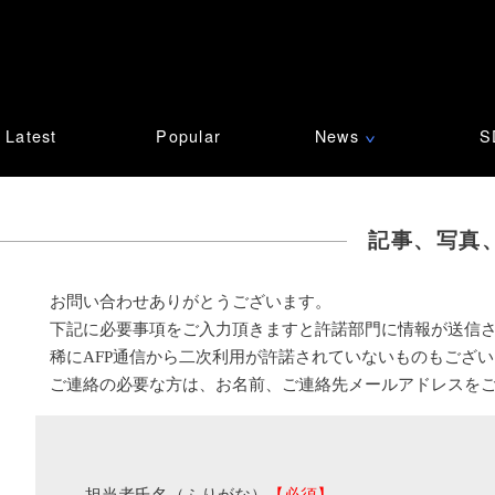
Latest
Popular
News
S
∨
記事、写真
お問い合わせありがとうございます。
下記に必要事項をご入力頂きますと許諾部門に情報が送信
稀にAFP通信から二次利用が許諾されていないものもござ
ご連絡の必要な方は、お名前、ご連絡先メールアドレスを