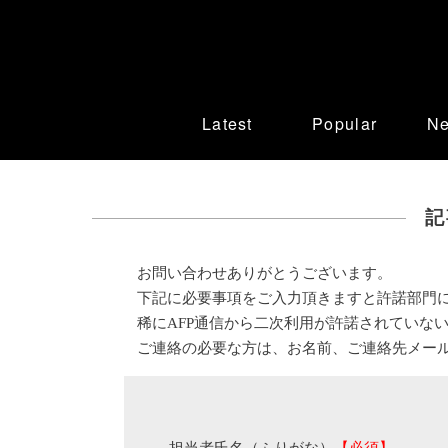
Latest
Popular
N
記
お問い合わせありがとうございます。
下記に必要事項をご入力頂きますと許諾部門
稀にAFP通信から二次利用が許諾されていな
ご連絡の必要な方は、お名前、ご連絡先メー