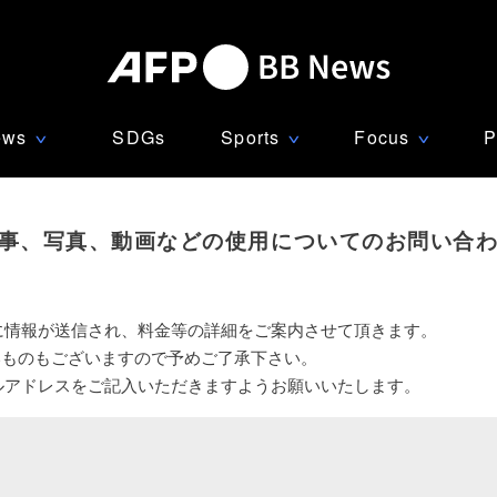
ews
SDGs
Sports
Focus
P
∨
∨
∨
事、写真、動画などの使用についてのお問い合
に情報が送信され、料金等の詳細をご案内させて頂きます。
いものもございますので予めご了承下さい。
ルアドレスをご記入いただきますようお願いいたします。