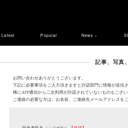
Latest
Popular
News
S
∨
記事、写真
お問い合わせありがとうございます。
下記に必要事項をご入力頂きますと許諾部門に情報が送信
稀にAFP通信から二次利用が許諾されていないものもござ
ご連絡の必要な方は、お名前、ご連絡先メールアドレスを