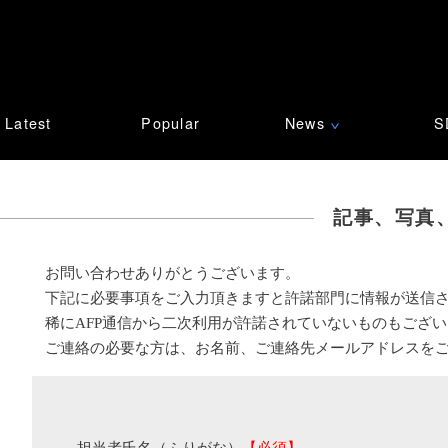
Latest
Popular
News
S
∨
記事、写真
お問い合わせありがとうございます。
下記に必要事項をご入力頂きますと許諾部門に情報が送信
稀にAFP通信から二次利用が許諾されていないものもござ
ご連絡の必要な方は、お名前、ご連絡先メールアドレスを