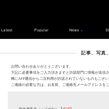
Latest
Popular
News
S
∨
記事、写真
お問い合わせありがとうございます。
下記に必要事項をご入力頂きますと許諾部門に情報が送信
稀にAFP通信から二次利用が許諾されていないものもござ
ご連絡の必要な方は、お名前、ご連絡先メールアドレスを