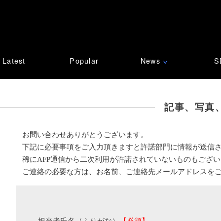
Latest
Popular
News
S
∨
記事、写真
お問い合わせありがとうございます。
下記に必要事項をご入力頂きますと許諾部門に情報が送信
稀にAFP通信から二次利用が許諾されていないものもござ
ご連絡の必要な方は、お名前、ご連絡先メールアドレスを