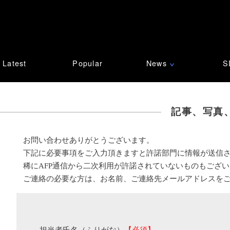
Latest
Popular
News
S
∨
記事、写真
お問い合わせありがとうございます。
下記に必要事項をご入力頂きますと許諾部門に情報が送信
稀にAFP通信から二次利用が許諾されていないものもござ
ご連絡の必要な方は、お名前、ご連絡先メールアドレスを