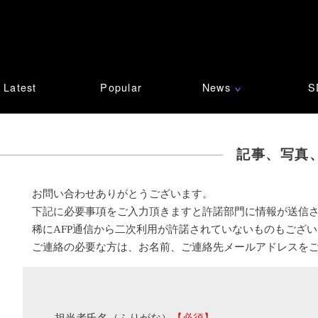
Latest
Popular
News
S
∨
記事、写真
お問い合わせありがとうございます。
下記に必要事項をご入力頂きますと許諾部門に情報が送信
稀にAFP通信から二次利用が許諾されていないものもござ
ご連絡の必要な方は、お名前、ご連絡先メールアドレスを